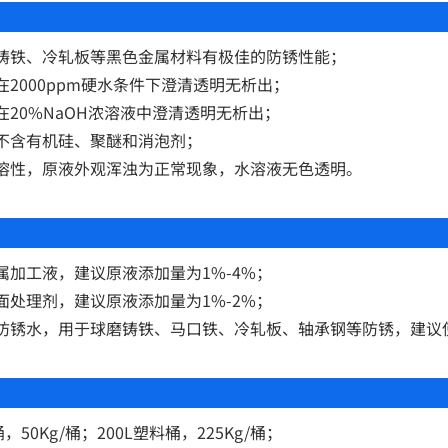
铸铁、冷轧板等黑色金属材料有极佳的防锈性能；
在2000ppm硬水条件下澄清透明无析出；
在20%NaOH浓溶液中澄清透明无析出；
不含有机硅、聚醚和消泡剂；
溶性，原液外观浑浊为正常现象，水溶液无色透明。
属加工液，建议原液添加量为1%-4%；
面处理剂，建议原液添加量为1%-2%；
防锈水，用于球磨铸铁、马口铁、冷轧板、轴承钢等防锈，建议使用
，50Kg/桶；200L塑料桶，225Kg/桶；