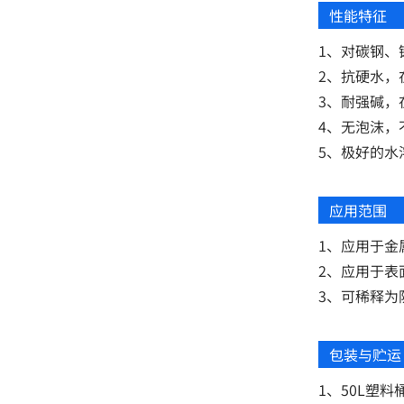
性能特征
1、对碳钢、
2、抗硬水，
3、耐强碱，
4、无泡沫，
5、极好的水
应用范围
1、应用于金
2、应用于表
3、可稀释为
包装与贮运
1、50L塑料桶