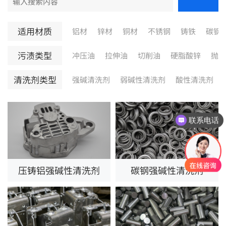
适用材质
铝材
锌材
铜材
不锈钢
铸铁
碳钢
污渍类型
冲压油
拉伸油
切削油
硬脂酸锌
抛光
清洗剂类型
强碱清洗剂
弱碱性清洗剂
酸性清洗剂
联系电话
压铸铝强碱性清洗剂
碳钢强碱性清洗剂