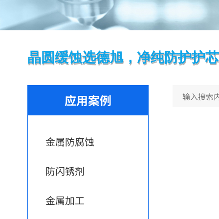
晶圆缓蚀选德旭，净纯防护护芯
应用案例
金属防腐蚀
防闪锈剂
金属加工